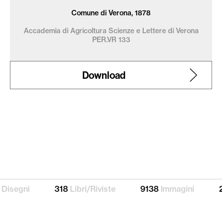
Comune di Verona, 1878
Accademia di Agricoltura Scienze e Lettere di Verona
PER.VR 133
Download
168
Disegni
318
Libri/Riviste
9138
Immagini