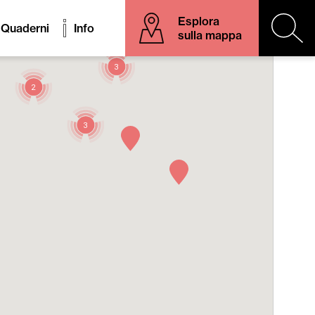
Esplora
Quaderni
Info
sulla mappa
3
2
3