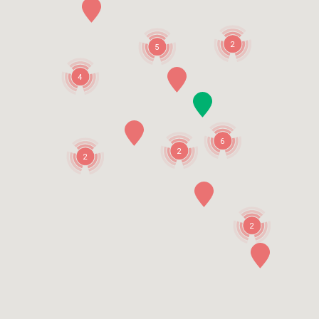
2
5
4
6
2
2
2