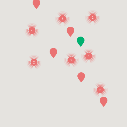
2
5
4
6
2
2
2