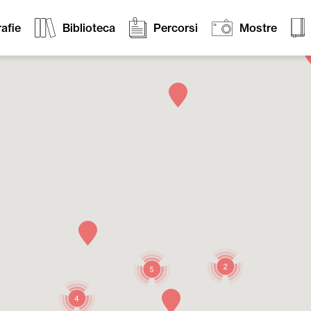
afie
Biblioteca
Percorsi
Mostre
2
5
4