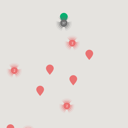
37
2
2
2