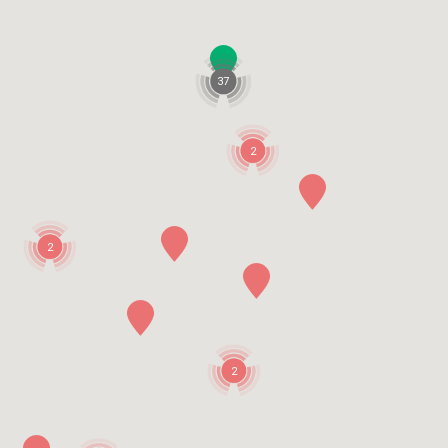
37
2
2
2