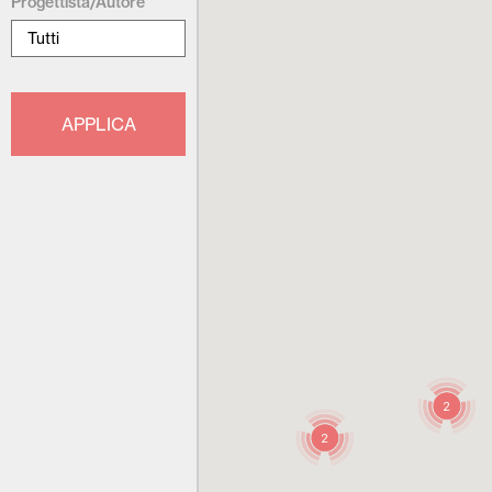
Progettista/Autore
2
2