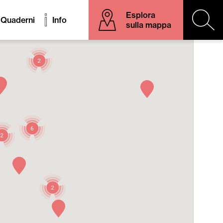
Esplora
Quaderni
Info
sulla mappa
2
6
2
2