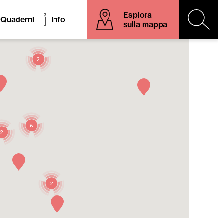
Esplora
Quaderni
Info
sulla mappa
2
6
2
2