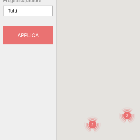
Progettista/Autore
2
2