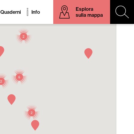
Esplora
Quaderni
Info
sulla mappa
2
6
2
2