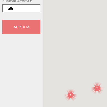
Progettista/Autore
2
2