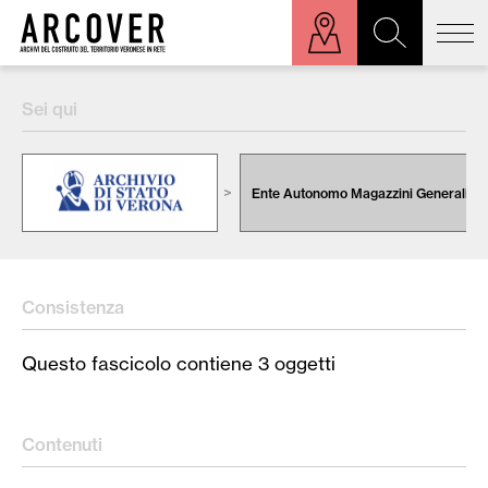
ora sulla mappa
Sei qui
Cerca:
Ente Autonomo Magazzini Generali
Consistenza
Questo fascicolo contiene 3 oggetti
Contenuti