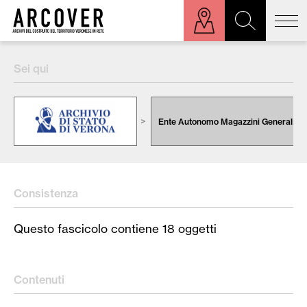
ora sulla mappa
Sei qui
Cerca:
Ente Autonomo Magazzini Generali
Consistenza
Questo fascicolo contiene 18 oggetti
Contenuti