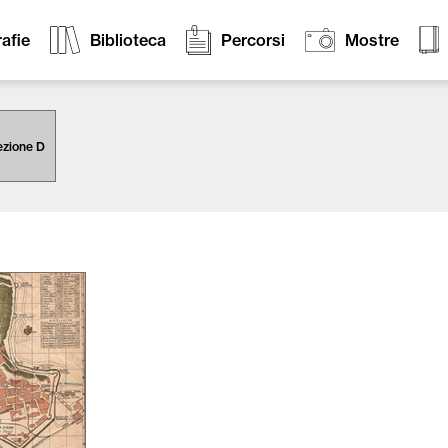
afie
Biblioteca
Percorsi
Mostre
ezione D