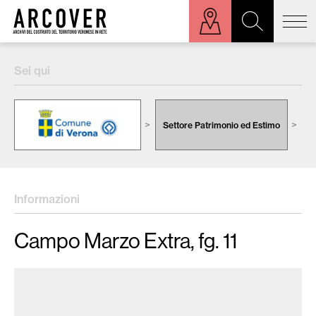
ora sulla mappa
Sei qui
Cerca:
Settore Patrimonio ed Estimo
C
Informazioni
Campo Marzo Extra, fg. 11