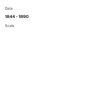
Data
1844 - 1890
Scala
1:2000
Tipologia
Cartografia
Riferimento
CVR_CA01_VR_Campo-Marzo-Extra_11
privacy
cookie
credits