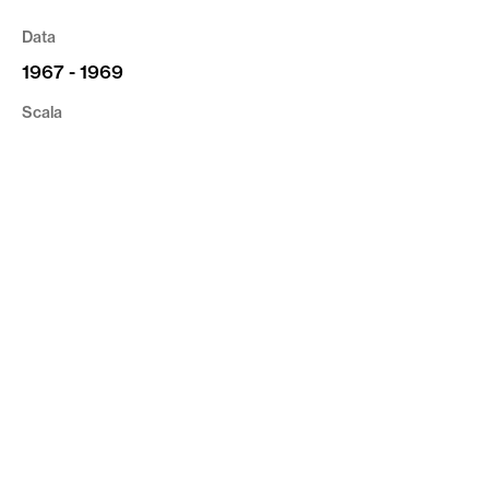
Data
1967 - 1969
Scala
1:1000
Tipologia
Cartografia
Riferimento
CVR_CV01_VR_251
privacy
cookie
credits