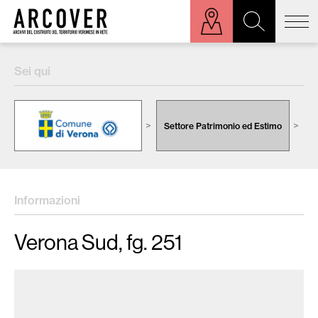
ora sulla mappa
Sei qui
Cerca:
Settore Patrimonio ed Estimo
C
Informazioni
Verona Sud, fg. 251