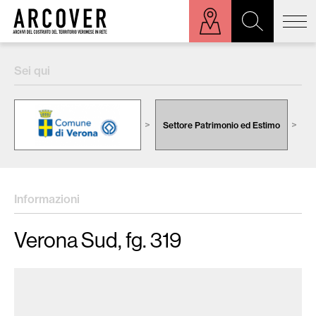
ora sulla mappa
Sei qui
Cerca:
Settore Patrimonio ed Estimo
C
Informazioni
Verona Sud, fg. 319