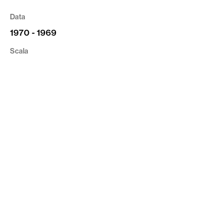
Data
1970 - 1969
Scala
1:1000
Tipologia
Cartografia
Riferimento
CVR_CV01_VR_319
privacy
cookie
credits