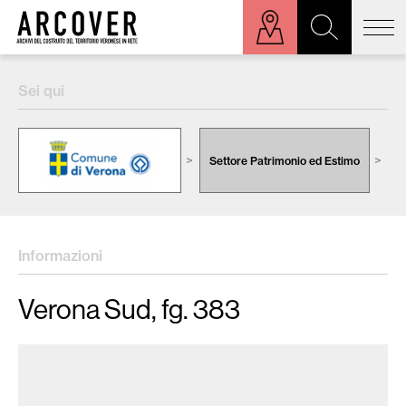
ora sulla mappa
Sei qui
Cerca:
Settore Patrimonio ed Estimo
C
Informazioni
Verona Sud, fg. 383