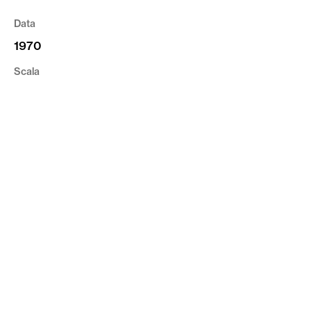
Data
1970
Scala
1:2000
Tipologia
Cartografia
Riferimento
CVR_CV01_VR_383
privacy
cookie
credits