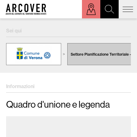
ora sulla mappa
Sei qui
Cerca:
Settore Pianificazione Territoriale - Ur
Informazioni
Quadro d'unione e legenda