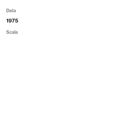
Data
1975
Scala
1:10000
Tipologia
Cartografia
Riferimento
CVR_PRG1975_VR_00
privacy
cookie
credits