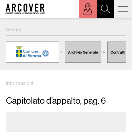
ora sulla mappa
Sei qui
Cerca:
Archivio Generale
Contratti
Informazioni
Capitolato d’appalto, pag. 6