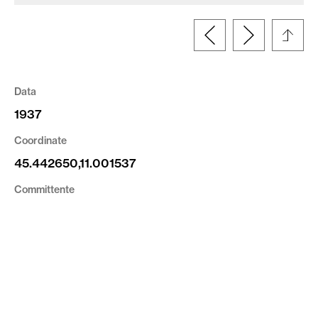
Data
1937
Coordinate
45.442650,11.001537
Committente
Comune di Verona
Tipologia
Documento
Altre informazioni