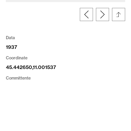
Data
1937
Coordinate
45.442650,11.001537
Committente
Comune di Verona
Tipologia
Documento
Altre informazioni