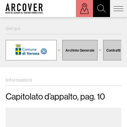
ora sulla mappa
Sei qui
Cerca:
Archivio Generale
Contratti
Informazioni
Capitolato d’appalto, pag. 10