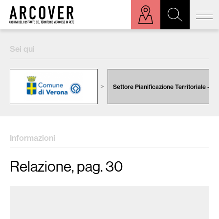
ora sulla mappa
Sei qui
Cerca:
Settore Pianificazione Territoriale - Ur
Informazioni
Relazione, pag. 30