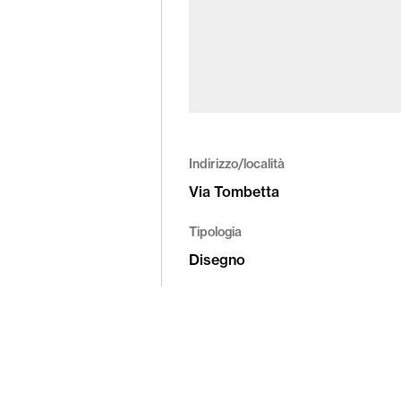
Indirizzo/località
Via Tombetta
Tipologia
Disegno
Altre informazioni
© Fondazione Fedrigoni Fabriano