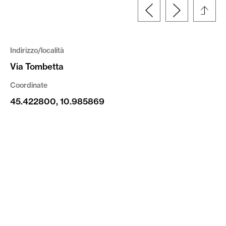
Indirizzo/località
Via Tombetta
Coordinate
45.422800, 10.985869
Tipologia
Documento
Altre informazioni
© Fondazione Fedrigoni Fabriano | riproduzione
vietata