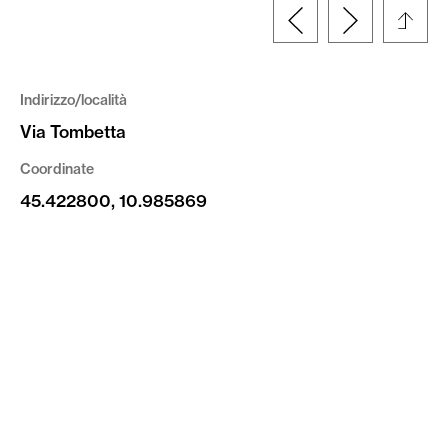
Indirizzo/località
Via Tombetta
Coordinate
45.422800, 10.985869
Tipologia
Disegno
Altre informazioni
© Fondazione Fedrigoni Fabriano | riproduzione
vietata