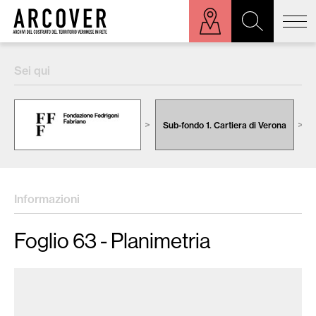
ora sulla mappa
Sei qui
Cerca:
Sub-fondo 1. Cartiera di Verona
Informazioni
Foglio 63 - Planimetria