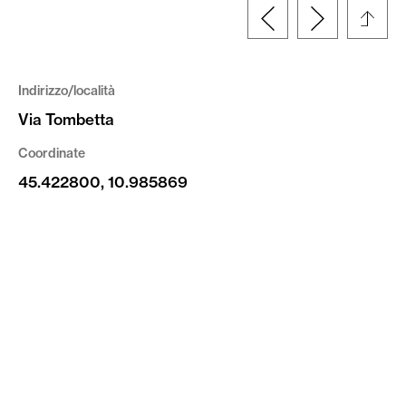
Indirizzo/località
Via Tombetta
Coordinate
45.422800, 10.985869
Tipologia
Documento
Altre informazioni
© Fondazione Fedrigoni Fabriano | riproduzione
vietata