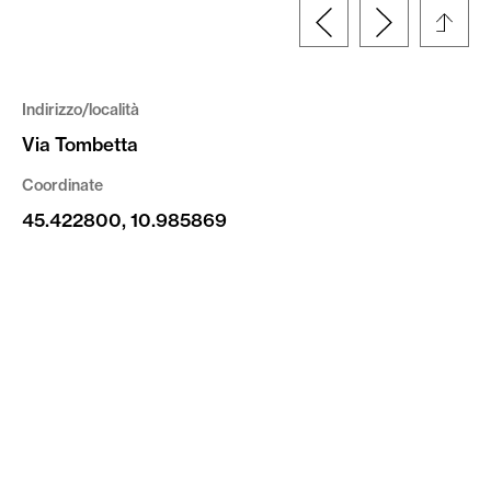
Indirizzo/località
Via Tombetta
Coordinate
45.422800, 10.985869
Tipologia
Fotografia
Altre informazioni
© Fondazione Fedrigoni Fabriano | riproduzione
vietata