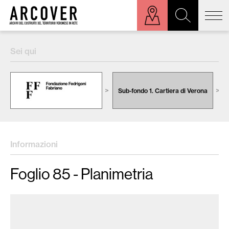
ora sulla mappa
Sei qui
Cerca:
Sub-fondo 1. Cartiera di Verona
Informazioni
Foglio 85 - Planimetria