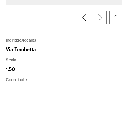
Indirizzo/località
Via Tombetta
Scala
1:50
Coordinate
45.422800, 10.985869
Tipologia
Disegno