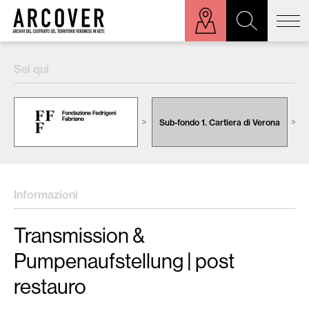
ora sulla mappa
Sei qui
Cerca:
Sub-fondo 1. Cartiera di Verona
Informazioni
Transmission &
Pumpenaufstellung | post
restauro