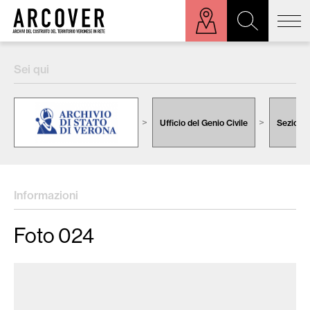
ora sulla mappa
Sei qui
Cerca:
Ufficio del Genio Civile
Sezione 
Informazioni
Foto 024