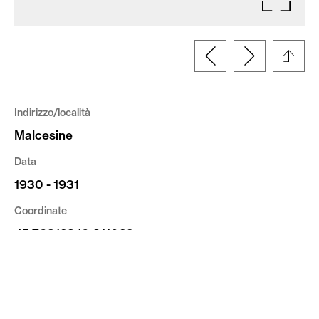
Indirizzo/località
Malcesine
Data
1930 - 1931
Coordinate
45.763128,10.811029
Committente
Ufficio Genio Civile di Verona
Tipologia