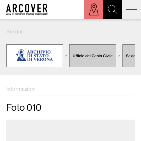
ora sulla mappa
Sei qui
Cerca:
Ufficio del Genio Civile
Sezione 
Informazioni
Foto 010