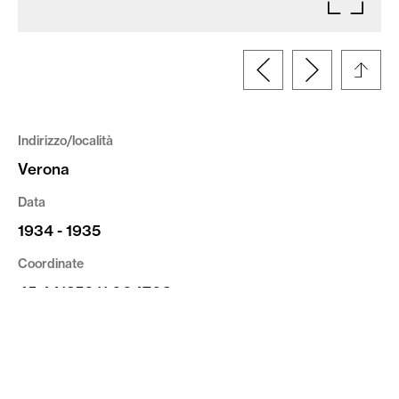
Indirizzo/località
Verona
Data
1934 - 1935
Coordinate
45.441256,11.004703
Committente
Ufficio Genio Civile di Verona
Tipologia