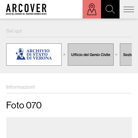
ora sulla mappa
Sei qui
Cerca:
Ufficio del Genio Civile
Sezione 
Informazioni
Foto 070