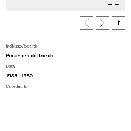
Indirizzo/località
Peschiera del Garda
Data
1935 - 1950
Coordinate
45.438641,10.694187
Committente
Ufficio Genio Civile di Verona
Tipologia