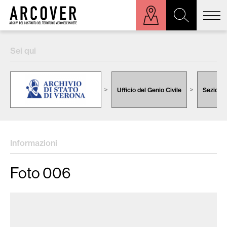
ora sulla mappa
Sei qui
Cerca:
Ufficio del Genio Civile
Sezione 
Informazioni
Foto 006