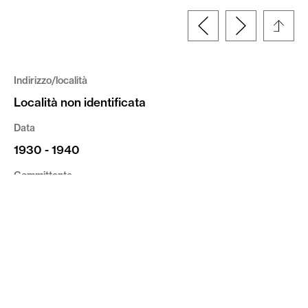
Indirizzo/località
Località non identificata
Data
1930 - 1940
Committente
Ufficio Genio Civile di Verona
Tipologia
Fotografia
Progettista / Autore
Ufficio del Genio Civile di Verona