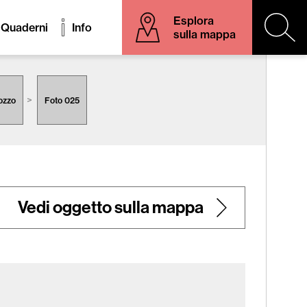
Esplora
Quaderni
Info
sulla mappa
gozzo
Foto 025
Vedi oggetto sulla mappa