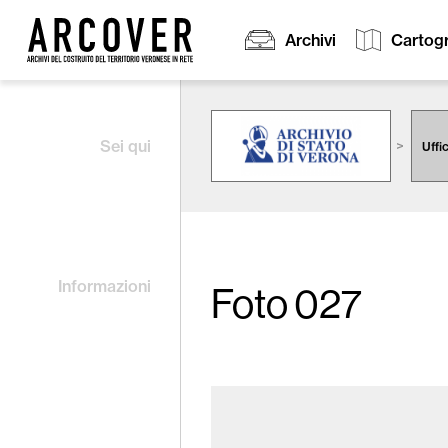
Archivi
Cartogr
Cerca:
Sei qui
Uffi
Informazioni
Foto 027