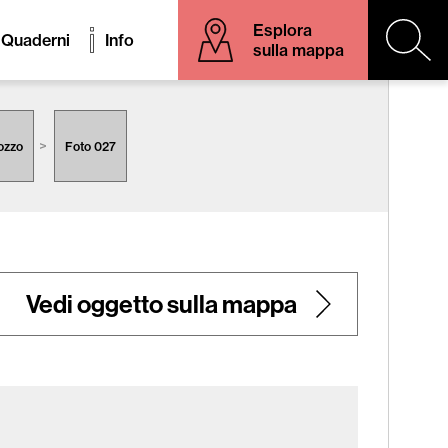
Esplora
Quaderni
Info
sulla mappa
gozzo
Foto 027
Vedi oggetto sulla mappa