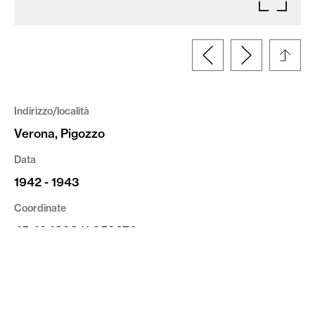
Indirizzo/località
Verona, Pigozzo
Data
1942 - 1943
Coordinate
45.494898,11.059270
Committente
Ufficio Genio Civile di Verona
Tipologia