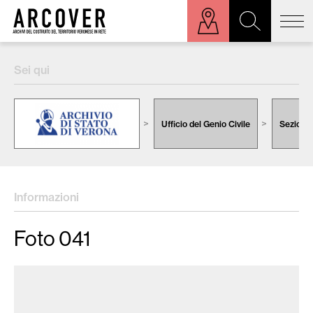
ora sulla mappa
Sei qui
Cerca:
Ufficio del Genio Civile
Sezione 
Informazioni
Foto 041