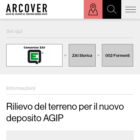
ora sulla mappa
Sei qui
Cerca:
ZAI Storica
002 Formenti
Informazioni
Rilievo del terreno per il nuovo
deposito AGIP