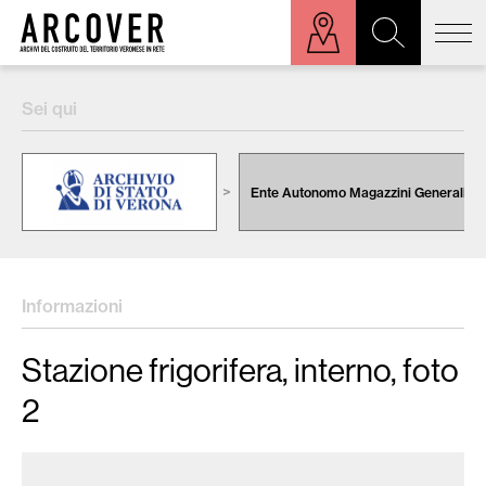
ora sulla mappa
Sei qui
Cerca:
Ente Autonomo Magazzini Generali
Informazioni
Stazione frigorifera, interno, foto
2