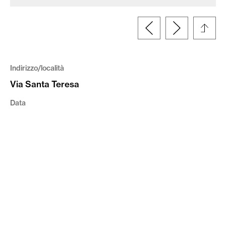
Indirizzo/località
Via Santa Teresa
Data
1930
Coordinate
45.419877,10.983719
Tipologia
Fotografia