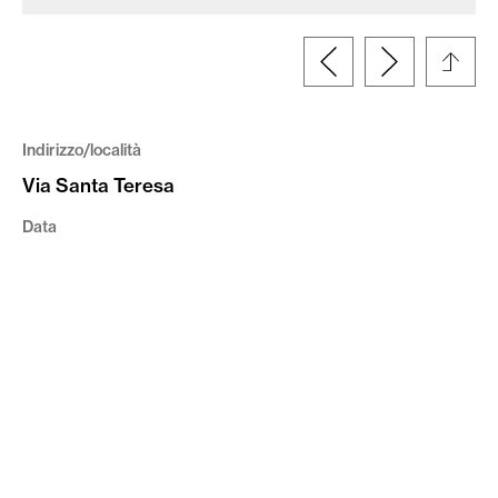
Indirizzo/località
Via Santa Teresa
Data
1930
Coordinate
45.419877,10.983719
Tipologia
Fotografia