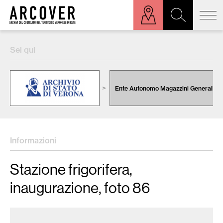
ora sulla mappa
Sei qui
Cerca:
Ente Autonomo Magazzini Generali
Informazioni
Stazione frigorifera,
inaugurazione, foto 86