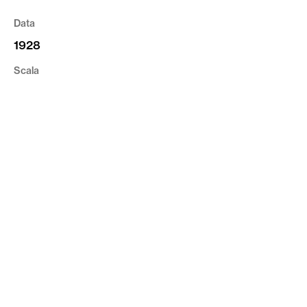
Data
1928
Scala
1:1000
Tipologia
Cartografia
Riferimento
CVR_CI02_VR_A_09
privacy
cookie
credits