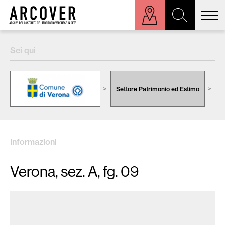
ora sulla mappa
Sei qui
Cerca:
Settore Patrimonio ed Estimo
C
Informazioni
Verona, sez. A, fg. 09