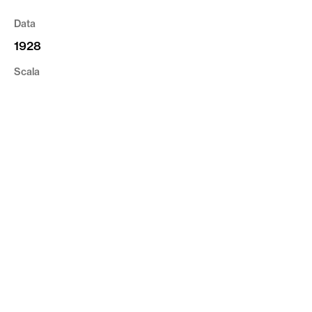
Data
1928
Scala
1:1000
Tipologia
Cartografia
Riferimento
CVR_CI02_VR_A_16
privacy
cookie
credits