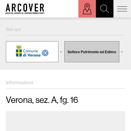
ora sulla mappa
Sei qui
Cerca:
Settore Patrimonio ed Estimo
C
Informazioni
Verona, sez. A, fg. 16