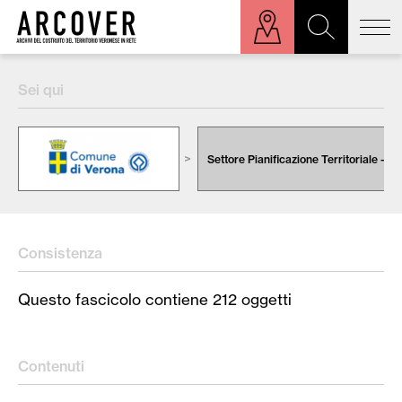
ora sulla mappa
Sei qui
Cerca:
Settore Pianificazione Territoriale - Ur
Consistenza
Questo fascicolo contiene 212 oggetti
Contenuti