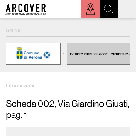
ora sulla mappa
Sei qui
Cerca:
Settore Pianificazione Territoriale - Ur
Informazioni
Scheda 002, Via Giardino Giusti,
pag. 1