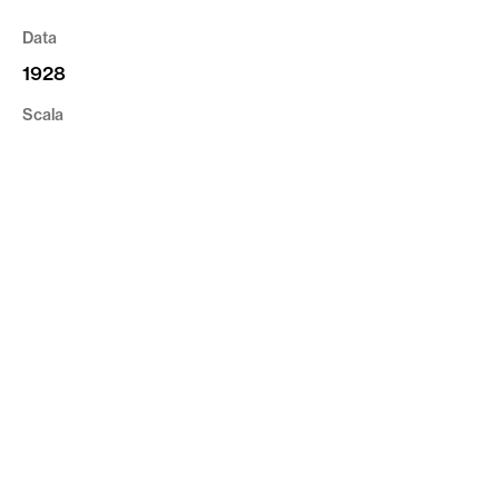
Data
1928
Scala
1:1000
Tipologia
Cartografia
Riferimento
CVR_CI02_VR_A_12
privacy
cookie
credits