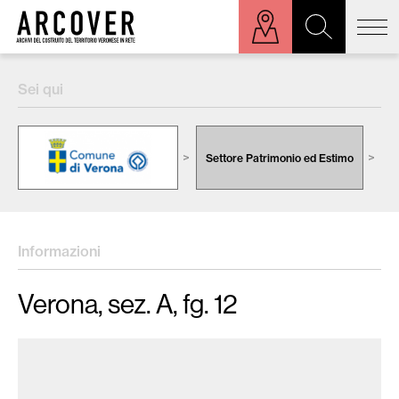
ora sulla mappa
Sei qui
Cerca:
Settore Patrimonio ed Estimo
C
Informazioni
Verona, sez. A, fg. 12