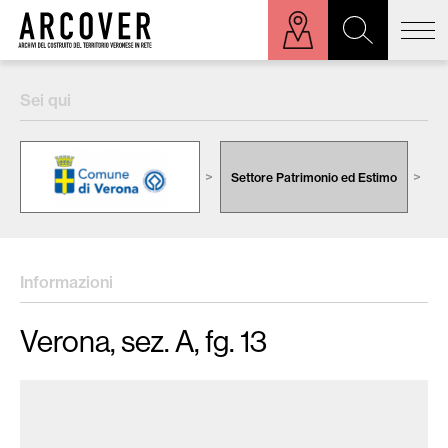
ora sulla mappa
Sei qui
Cerca:
Settore Patrimonio ed Estimo
C
Informazioni
Verona, sez. A, fg. 13