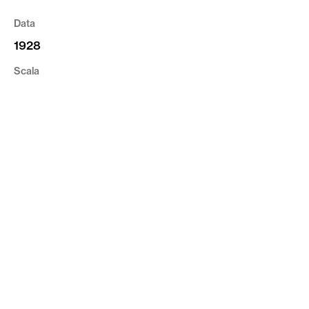
Data
1928
Scala
1:1000
Tipologia
Cartografia
Riferimento
CVR_CI02_VR_A_13
privacy
cookie
credits